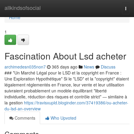
Home
allkindsofsocial
Togg
navi
Home
1
Fascination About Lsd acheter
archimedesn035non7
365 days ago
News
Discuss
### *Un Marché Légal pour le LSD et la copyright en France :
Une Exploration Hypothétique* Si le *LSD* et la *copyright* étaient
légalement réglementés en France, leur vente et leur utilisation
suivraient probablement un modèle équilibrant *liberté
individuelle, réduction des risques et contrôle strict* — similaire à
la gestion
https://travisxupld.bloginder.com/37419386/ou-acheter-
du-lsd-an-overview
Comments
Who Upvoted
Comments