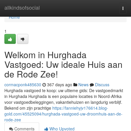
Home
allkindsofsocial
Togg
navi
Home
1
Welkom in Hurghada
Vastgoed: Uw ideale Huis aan
de Rode Zee!
cormacponk485630
367 days ago
News
Discuss
Hurghada vastgoed te koop: uw ultieme gids: De vastgoedmarkt
in Hurghada Hurghada is een populaire locaties in Noord-Afrika
voor vastgoedbeleggingen, vakantiehuizen en langdurig verblijf.
Bekend om zijn prachtige
https://fanniehyjv176614.blog-
gold.com/45525094/hurghada-vastgoed-uw-droomhuis-aan-de-
rode-zee
Comments
Who Upvoted