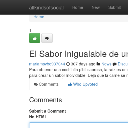
Home
allkindsofsocial
Home
New
Submit
Home
1
El Sabor Inigualable de u
mariamsvbe937044
367 days ago
News
Discu
Para obtener una cochinita pibil sabrosa, la raíz es 
para crear un sabor inolvidable. Deja que la carne s
Comments
Who Upvoted
Comments
Submit a Comment
No HTML