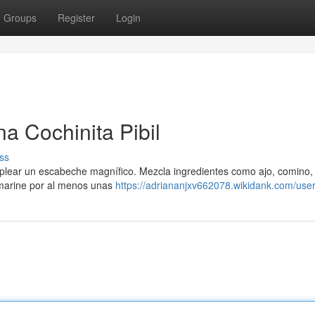
Groups
Register
Login
na Cochinita Pibil
ss
emplear un escabeche magnífico. Mezcla ingredientes como ajo, comino, 
e marine por al menos unas
https://adriananjxv662078.wikidank.com/use