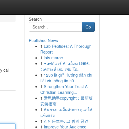
Search
Go
Published News
1
Lab Peptides: A Thorough
Report
1
iptv maroc
1
ซอฟต์แวร์ AI สล็อต LG96:
วิเคราะห์ เกม เพิ่ม โอ...
y cal
1
123b là gì? Hướng dẫn chi
r
tiết và thông tin hữ...
1
Strengthen Your Trust A
Christian Learning...
1
爱思助手copyright：最新版
安装指南
1
ฟันยาง: เคล็ดลับการดูแลให้
แข็งแรง
1
장안동호빠, 그 밤의 풍경
1
Improve Your Audience