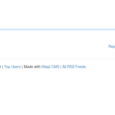
Rep
d
|
Top Users
| Made with
Kliqqi CMS
|
All RSS Feeds