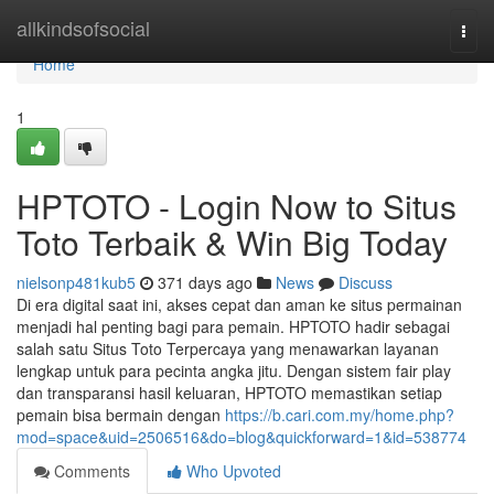
Home
allkindsofsocial
Togg
navi
Home
1
HPTOTO - Login Now to Situs
Toto Terbaik & Win Big Today
nielsonp481kub5
371 days ago
News
Discuss
Di era digital saat ini, akses cepat dan aman ke situs permainan
menjadi hal penting bagi para pemain. HPTOTO hadir sebagai
salah satu Situs Toto Terpercaya yang menawarkan layanan
lengkap untuk para pecinta angka jitu. Dengan sistem fair play
dan transparansi hasil keluaran, HPTOTO memastikan setiap
pemain bisa bermain dengan
https://b.cari.com.my/home.php?
mod=space&uid=2506516&do=blog&quickforward=1&id=538774
Comments
Who Upvoted