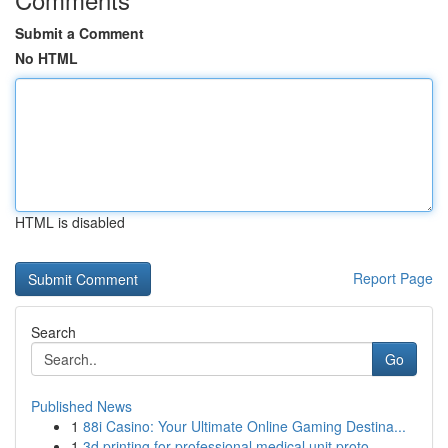
Submit a Comment
No HTML
HTML is disabled
Report Page
Search
Go
Published News
1
88i Casino: Your Ultimate Online Gaming Destina...
1
3d printing for professional medical unit proto...