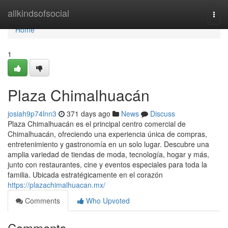
Home
allkindsofsocial
Togg
navi
Home
1
Plaza Chimalhuacán
josiah9p74lnn3
371 days ago
News
Discuss
Plaza Chimalhuacán es el principal centro comercial de
Chimalhuacán, ofreciendo una experiencia única de compras,
entretenimiento y gastronomía en un solo lugar. Descubre una
amplia variedad de tiendas de moda, tecnología, hogar y más,
junto con restaurantes, cine y eventos especiales para toda la
familia. Ubicada estratégicamente en el corazón
https://plazachimalhuacan.mx/
Comments
Who Upvoted
Comments