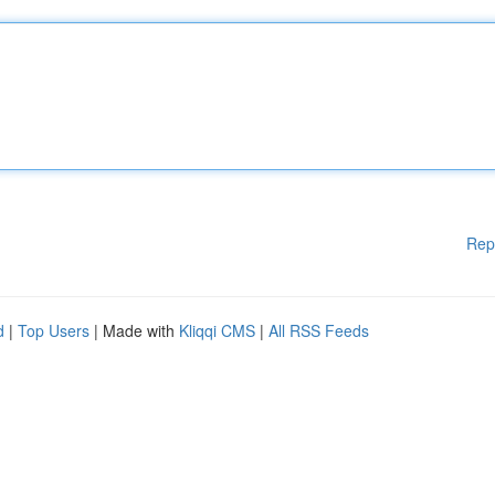
Rep
d
|
Top Users
| Made with
Kliqqi CMS
|
All RSS Feeds