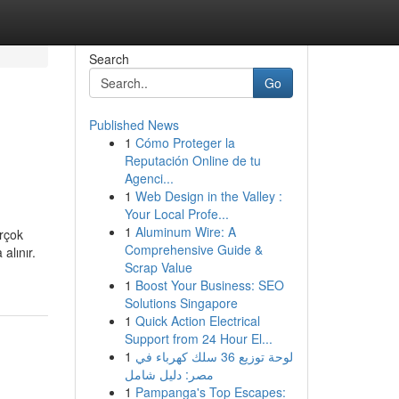
Search
Go
Published News
1
Cómo Proteger la
Reputación Online de tu
Agenci...
1
Web Design in the Valley :
Your Local Profe...
1
Aluminum Wire: A
irçok
Comprehensive Guide &
alınır.
Scrap Value
1
Boost Your Business: SEO
Solutions Singapore
1
Quick Action Electrical
Support from 24 Hour El...
1
لوحة توزيع 36 سلك كهرباء في
مصر: دليل شامل
1
Pampanga's Top Escapes: