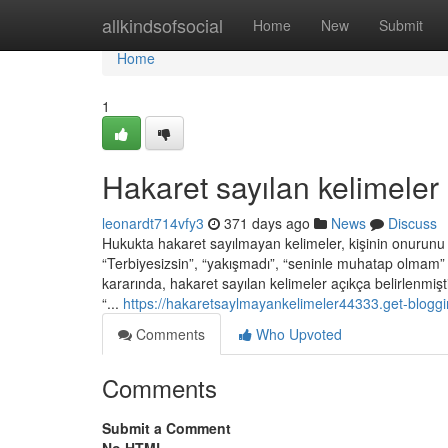
Home
allkindsofsocial
Home
New
Submit
Home
1
Hakaret sayılan kelimeler
leonardt714vfy3
371 days ago
News
Discuss
Hukukta hakaret sayılmayan kelimeler, kişinin onurunu 
“Terbiyesizsin”, “yakışmadı”, “seninle muhatap olmam” 
kararında, hakaret sayılan kelimeler açıkça belirlenmişt
“...
https://hakaretsaylmayankelimeler44333.get-blogg
Comments
Who Upvoted
Comments
Submit a Comment