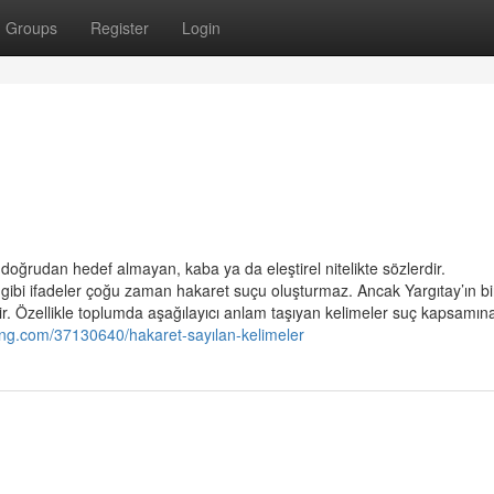
Groups
Register
Login
doğrudan hedef almayan, kaba ya da eleştirel nitelikte sözlerdir.
gibi ifadeler çoğu zaman hakaret suçu oluşturmaz. Ancak Yargıtay’ın b
ir. Özellikle toplumda aşağılayıcı anlam taşıyan kelimeler suç kapsamına 
ing.com/37130640/hakaret-sayılan-kelimeler