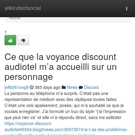
Home
allkindsofsocial
Togg
navi
Home
1
Ce que la voyance discount
audiotel m’a accueilli sur un
personnage
jeffs061vog8
383 days ago
News
Discuss
La personne au téléphone m’a surpris. C’était pas une
représentation de médium avec des répliques toutes faites.
C’était une voix apaisement, posée, qui m’a souhaité ce que je
voulais enregistrer. J’ai formulé un truc du style “j’ai l’impression
que plus rien va” et elle m’a répondu direct, sans me solliciter
https://voyance-discount-
audiotel45554.blog2news.com/36973574/si-t-as-des-problèmes-