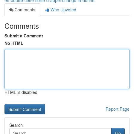
en-bouille-cette-sorte-d-appel-change-la-donne
Comments
Who Upvoted
Comments
Submit a Comment
No HTML
HTML is disabled
Report Page
Search
Go