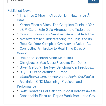
Published News
1
Thánh Lô 2 Nháy – Chốt Số Hôm Nay, Tỷ Lệ Ăn
Cao!
1
Yozma Electric Bikes: The Complete Guide to Yoz...
1
eSIM Claro: Este Guia Abrangente e Tudo o qu...
1
Ocala FL Relocation Services: Reasonable & Trus...
1
Methoxetamine: Understanding the Drug and Its ...
1
Rose Oil: Your Complete Overview to Value, P...
1
Connecting Amibroker to Real-Time Data: A
Compr...
1
Ratudepo: Sebuah Kisah Memukau
1
Chingboss & Mac Music Presents Tan Deh &...
1
Silver Mercury The New Benchmark in Precious...
1
Buy THC vape cartridge Europe
1
สล็อตเว็บตรง แตกง่าย 2026: รวมเว็บชั้นนำพร้อมโป...
1
Aluminium CNC Machining: Precision and
Performance
1
Swift Caravans For Sale: Your Ideal Holiday Awaits
1
Dependable Electrical Repair Work from Lane Cov...