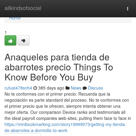
Home
allkindsofsocial
Togg
navi
Home
1
Anaqueles para tienda de
abarrotes precio Things To
Know Before You Buy
rufust478snh4
385 days ago
News
Discuss
No te conformes con el primer precio: Recuerda que la
negociación es parte standard del proceso. No te conformes con
el primer precio que te ofrecen, siempre intenta obtener una
mejor oferta. Our comparison Device ranks and testimonials all
the ideal payroll companies web-sites, putting them face to face in
https://minibookmarking.com/story19999073/getting-my-tienda-
de-abarrotes-a-domicilio-to-work