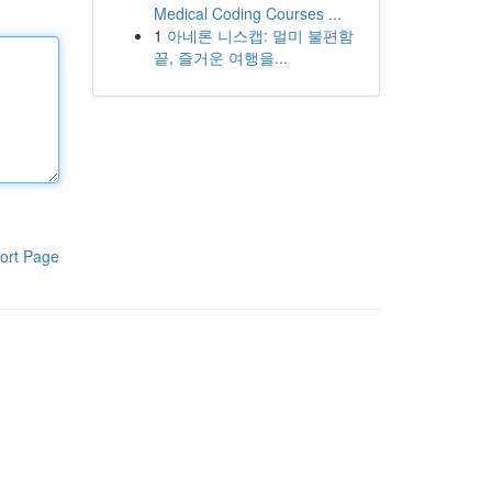
Medical Coding Courses ...
1
아네론 니스캡: 멀미 불편함
끝, 즐거운 여행을...
ort Page