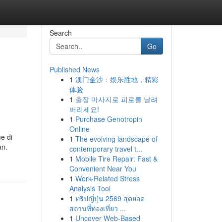
Search
Go
Published News
1
澳门金沙：娱乐胜地，精彩
体验
1
출장 마사지로 피로를 날려
버리세요!
1
Purchase Genotropin
Online
e di
1
The evolving landscape of
an.
contemporary travel t...
1
Mobile Tire Repair: Fast &
Convenient Near You
1
Work-Related Stress
Analysis Tool
1
ทริปญี่ปุ่น 2569 สุดยอด
สถานที่ท่องเที่ยว ...
1
Uncover Web-Based