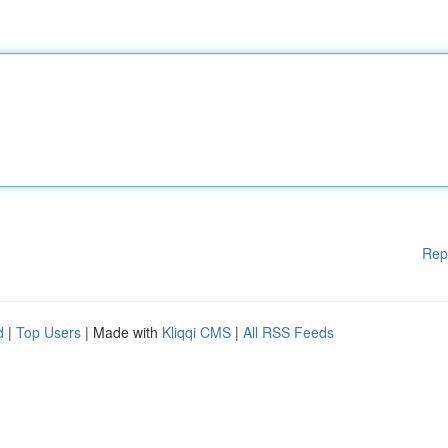
Rep
d
|
Top Users
| Made with
Kliqqi CMS
|
All RSS Feeds