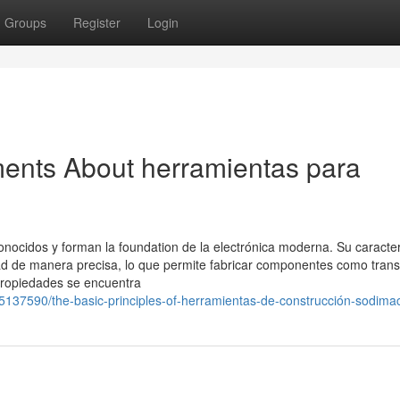
Groups
Register
Login
ments About herramientas para
onocidos y forman la foundation de la electrónica moderna. Su caracter
d de manera precisa, lo que permite fabricar componentes como transi
 propiedades se encuentra
137590/the-basic-principles-of-herramientas-de-construcción-sodima