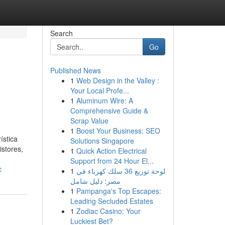
Search
Go
Published News
1
Web Design in the Valley :
Your Local Profe...
1
Aluminum Wire: A
Comprehensive Guide &
Scrap Value
1
Boost Your Business: SEO
ística
Solutions Singapore
stores,
1
Quick Action Electrical
Support from 24 Hour El...
c
1
لوحة توزيع 36 سلك كهرباء في
مصر: دليل شامل
1
Pampanga's Top Escapes:
Leading Secluded Estates
1
Zodiac Casino: Your
Luckiest Bet?