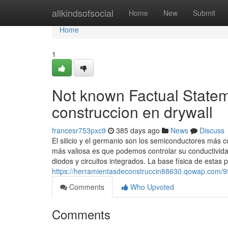
Home
allkindsofsocial
Home
New
Submit
Home
1
Not known Factual State
construccion en drywall
francesr753pxc9
385 days ago
News
Discuss
El silicio y el germanio son los semiconductores más c
más valiosa es que podemos controlar su conductivida
diodos y circuitos integrados. La base física de estas
https://herramientasdeconstruccin88630.qowap.com/95
Comments
Who Upvoted
Comments