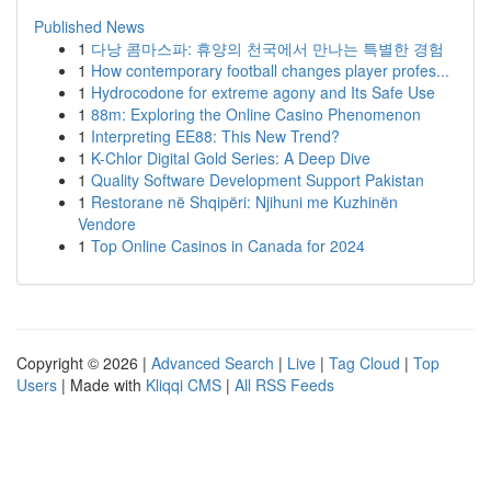
Published News
1
다낭 콤마스파: 휴양의 천국에서 만나는 특별한 경험
1
How contemporary football changes player profes...
1
Hydrocodone for extreme agony and Its Safe Use
1
88m: Exploring the Online Casino Phenomenon
1
Interpreting EE88: This New Trend?
1
K-Chlor Digital Gold Series: A Deep Dive
1
Quality Software Development Support Pakistan
1
Restorane në Shqipëri: Njihuni me Kuzhinën
Vendore
1
Top Online Casinos in Canada for 2024
Copyright © 2026 |
Advanced Search
|
Live
|
Tag Cloud
|
Top
Users
| Made with
Kliqqi CMS
|
All RSS Feeds