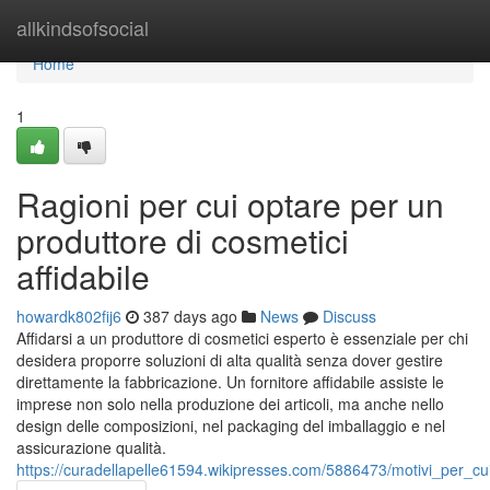
Home
allkindsofsocial
Home
1
Ragioni per cui optare per un
produttore di cosmetici
affidabile
howardk802fij6
387 days ago
News
Discuss
Affidarsi a un produttore di cosmetici esperto è essenziale per chi
desidera proporre soluzioni di alta qualità senza dover gestire
direttamente la fabbricazione. Un fornitore affidabile assiste le
imprese non solo nella produzione dei articoli, ma anche nello
design delle composizioni, nel packaging del imballaggio e nel
assicurazione qualità.
https://curadellapelle61594.wikipresses.com/5886473/motivi_per_cu