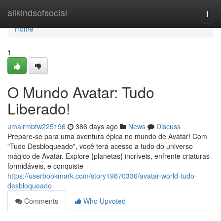
Home
allkindsofsocial
Togg
navi
Home
1
O Mundo Avatar: Tudo
Liberado!
umairmbtw225196
386 days ago
News
Discuss
Prepare-se para uma aventura épica no mundo de Avatar! Com
"Tudo Desbloqueado", você terá acesso a tudo do universo
mágico de Avatar. Explore {planetas{ incríveis, enfrente criaturas
formidáveis, e conquiste
https://userbookmark.com/story19870336/avatar-world-tudo-
desbloqueado
Comments
Who Upvoted