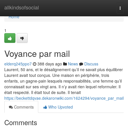
Home
allkindsofsocial
Togg
navi
Home
1
Voyance par mail
elderq245ppo7
388 days ago
News
Discuss
Laurent, 50 ans, et le désalignement qu’il ne savait plus équilibrer
Laurent avait tout conçus. Une maison en périphérie, trois
enfants, un gagne-pain lesquels responsabilités, une femme qu’il
connaissait sur ses vingt ans. Il n’y avait rien lequel reformuler. Il
était respecté. Il était tout de suite. Il tenait
https://beckettdqvae.dekaronwiki.com/1624294/voyance_par_mail
Comments
Who Upvoted
Comments