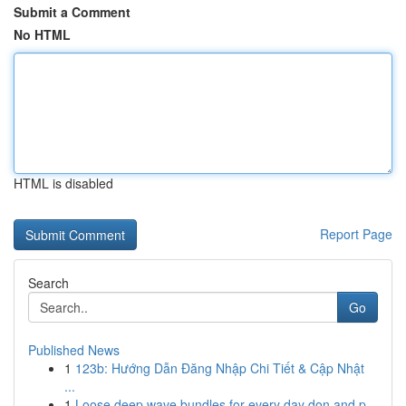
Submit a Comment
No HTML
HTML is disabled
Report Page
Search
Go
Published News
1
123b: Hướng Dẫn Đăng Nhập Chi Tiết & Cập Nhật
...
1
Loose deep wave bundles for every day don and p...