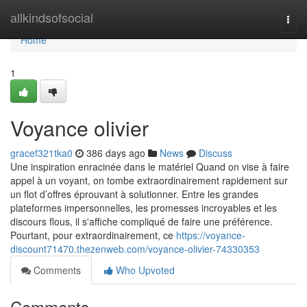
Home
allkindsofsocial
Togg
navi
Home
1
Voyance olivier
gracef321tka0
386 days ago
News
Discuss
Une inspiration enracinée dans le matériel Quand on vise à faire
appel à un voyant, on tombe extraordinairement rapidement sur
un flot d’offres éprouvant à solutionner. Entre les grandes
plateformes impersonnelles, les promesses incroyables et les
discours flous, il s'affiche compliqué de faire une préférence.
Pourtant, pour extraordinairement, ce
https://voyance-
discount71470.thezenweb.com/voyance-olivier-74330353
Comments
Who Upvoted
Comments