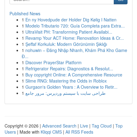
Published News
1
En ny Hovedpude der Holder Dig Kølig I Natten
1
Modelo Tributario 720: Guía Completa para Extra...
1
UltraVisit PH: Transforming Patient Availabi...
1
Revamp Your ACT Home: Renovation Ideas & Cr...
1
Şeffaf Korkuluk: Modern Görünümin Şıklığı
1
nohuwin – Đăng Nhập Nhanh, Khám Phá Kho Game
Đ...
1
Discover PrayerStar Platform
1
Refrigerator Repairs: Diagnostics & Resolut...
1
Buy copyright Online: A Comprehensive Resource
1
Slime RNG: Mastering the Odds in Roblox
1
Gurgaon's Golden Years : A Overview to Retir...
1
طراحی سایت با سیستم وردپرس: مرور جامع
Copyright © 2026 |
Advanced Search
|
Live
|
Tag Cloud
|
Top
Users
| Made with
Kliqqi CMS
|
All RSS Feeds