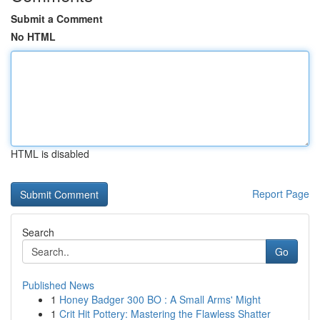
Submit a Comment
No HTML
HTML is disabled
Report Page
Search
Go
Published News
1
Honey Badger 300 BO : A Small Arms' Might
1
Crit Hit Pottery: Mastering the Flawless Shatter