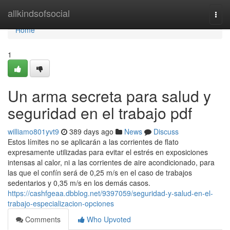
Home
allkindsofsocial
Togg
navi
Home
1
Un arma secreta para salud y
seguridad en el trabajo pdf
williamo801yvt9
389 days ago
News
Discuss
Estos límites no se aplicarán a las corrientes de flato
expresamente utilizadas para evitar el estrés en exposiciones
intensas al calor, ni a las corrientes de aire acondicionado, para
las que el confín será de 0,25 m/s en el caso de trabajos
sedentarios y 0,35 m/s en los demás casos.
https://cashfgeaa.dbblog.net/9397059/seguridad-y-salud-en-el-
trabajo-especializacion-opciones
Comments
Who Upvoted