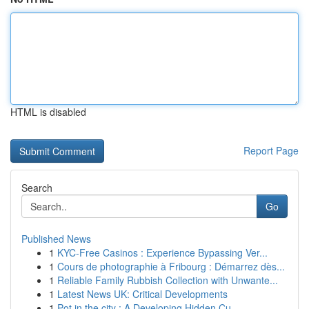
HTML is disabled
Report Page
Search
Go
Published News
1
KYC-Free Casinos : Experience Bypassing Ver...
1
Cours de photographie à Fribourg : Démarrez dès...
1
Reliable Family Rubbish Collection with Unwante...
1
Latest News UK: Critical Developments
1
Pot in the city : A Developing Hidden Cu...