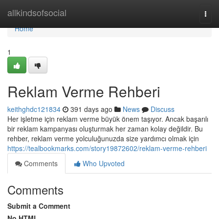
Home
allkindsofsocial
Togg
navi
Home
1
Reklam Verme Rehberi
keithghdc121834
391 days ago
News
Discuss
Her işletme için reklam verme büyük önem taşıyor. Ancak başarılı
bir reklam kampanyası oluşturmak her zaman kolay değildir. Bu
rehber, reklam verme yolculuğunuzda size yardımcı olmak için
https://tealbookmarks.com/story19872602/reklam-verme-rehberi
Comments
Who Upvoted
Comments
Submit a Comment
No HTML