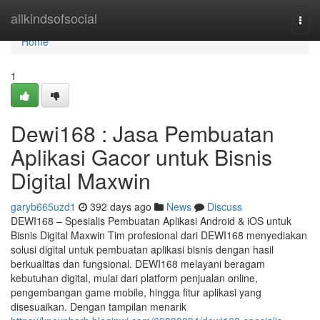
Home
allkindsofsocial
Togg
navi
Home
1
Dewi168 : Jasa Pembuatan
Aplikasi Gacor untuk Bisnis
Digital Maxwin
garyb665uzd1
392 days ago
News
Discuss
DEWI168 – Spesialis Pembuatan Aplikasi Android & iOS untuk
Bisnis Digital Maxwin Tim profesional dari DEWI168 menyediakan
solusi digital untuk pembuatan aplikasi bisnis dengan hasil
berkualitas dan fungsional. DEWI168 melayani beragam
kebutuhan digital, mulai dari platform penjualan online,
pengembangan game mobile, hingga fitur aplikasi yang
disesuaikan. Dengan tampilan menarik