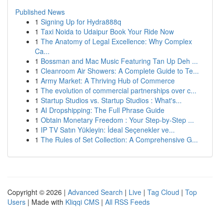
Published News
1
Signing Up for Hydra888q
1
Taxi Noida to Udaipur Book Your Ride Now
1
The Anatomy of Legal Excellence: Why Complex
Ca...
1
Bossman and Mac Music Featuring Tan Up Deh ...
1
Cleanroom Air Showers: A Complete Guide to Te...
1
Army Market: A Thriving Hub of Commerce
1
The evolution of commercial partnerships over c...
1
Startup Studios vs. Startup Studios : What's...
1
AI Dropshipping: The Full Phrase Guide
1
Obtain Monetary Freedom : Your Step-by-Step ...
1
IP TV Satın Yükleyin: İdeal Seçenekler ve...
1
The Rules of Set Collection: A Comprehensive G...
Copyright © 2026 |
Advanced Search
|
Live
|
Tag Cloud
|
Top
Users
| Made with
Kliqqi CMS
|
All RSS Feeds