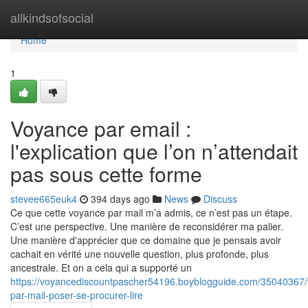
Home
allkindsofsocial
Home
1
Voyance par email :
l'explication que l’on n’attendait
pas sous cette forme
stevee665euk4
394 days ago
News
Discuss
Ce que cette voyance par mail m’a admis, ce n’est pas un étape.
C’est une perspective. Une manière de reconsidérer ma palier.
Une manière d'apprécier que ce domaine que je pensais avoir
cachait en vérité une nouvelle question, plus profonde, plus
ancestrale. Et on a cela qui a supporté un
https://voyancediscountpascher54196.boyblogguide.com/35040367
par-mail-poser-se-procurer-lire