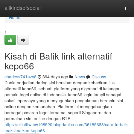
Home
allkindsofsocial
Togg
navi
Home
1
Kisah di Balik link alternatif
kepo66
charless741azy8
394 days ago
News
Discuss
Dunia perjudian daring kini bersinar dengan kehadiran link
alternatif kepo66, sebuah platform yang digemari di kalangan
pemain togel online di Indonesia. kepo66 login tampil sebagai
solusi tepercaya yang menyuguhkan pengalaman bermain slot
online dengan kemudahan. Platform ini menggabungkan
berbagai pasaran togel ternama, seperti Singapore, dan
permainan slot online dengan RTP
https://elliotttwmw108520.blogdanica.com/36185683/cara-terbaik-
maksimalkan-kepo66