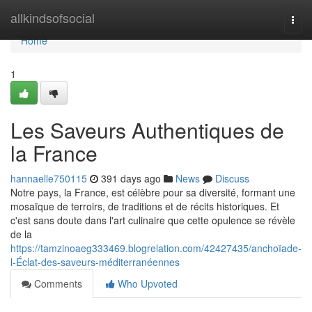
Home
allkindsofsocial
Togg
navi
Home
1
Les Saveurs Authentiques de
la France
hannaelle750115
391 days ago
News
Discuss
Notre pays, la France, est célèbre pour sa diversité, formant une
mosaïque de terroirs, de traditions et de récits historiques. Et
c'est sans doute dans l'art culinaire que cette opulence se révèle
de la
https://tamzinoaeg333469.blogrelation.com/42427435/anchoïade-
l-Éclat-des-saveurs-méditerranéennes
Comments
Who Upvoted