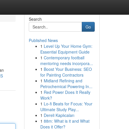
Search
Go
Published News
1
Level Up Your Home Gym:
Essential Equipment Guide
1
Contemporary football
mentoring needs incorpora...
1
Boost Your Business: SEO
an
for Painting Contractors
jS
1
Midland Refining and
Petrochemical Powering In...
1
Red Power Does It Really
Work?
1
Lo-fi Beats for Focus: Your
Ultimate Study Play...
1
Dereli Kaplıcaları
1
88m: What is it and What
Does it Offer?