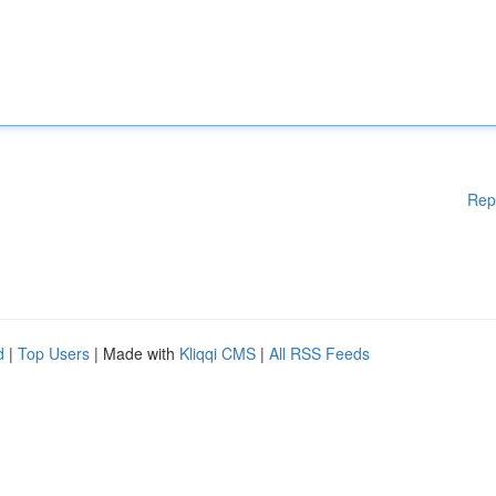
Rep
d
|
Top Users
| Made with
Kliqqi CMS
|
All RSS Feeds