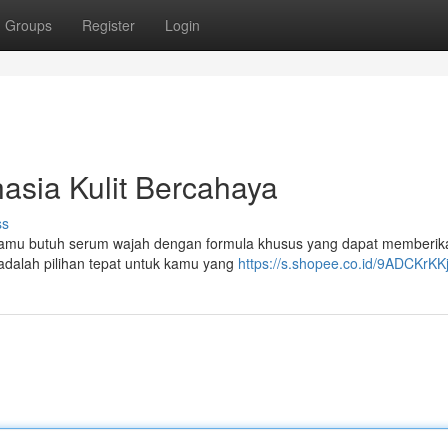
Groups
Register
Login
asia Kulit Bercahaya
ss
n kamu butuh serum wajah dengan formula khusus yang dapat memberik
adalah pilihan tepat untuk kamu yang
https://s.shopee.co.id/9ADCKrKK