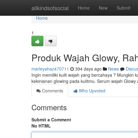
Home
allkindsofsocial
Home
New
Submit
Home
1
Produk Wajah Glowy, Rah
marleyahaz470711
394 days ago
News
Discu
Ingin memiliki kulit wajah yang bercahaya ? Mungki
kekinianan glowing pada kulitmu. Serum wajah Glowy 
Comments
Who Upvoted
Comments
Submit a Comment
No HTML