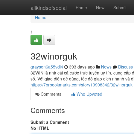
Home
allkindsofsocial
Home
New
Submit
Home
1
32winorguk
grayson6a55vdi4
393 days ago
News
Discuss
32WIN là nhà cái cá cược trực tuyến uy tín, cung cấp 
số. Với giao diện dễ dùng, tốc độ giao dịch nhanh và
https://7prbookmarks.com/story19908342/32winorguk
Comments
Who Upvoted
Comments
Submit a Comment
No HTML