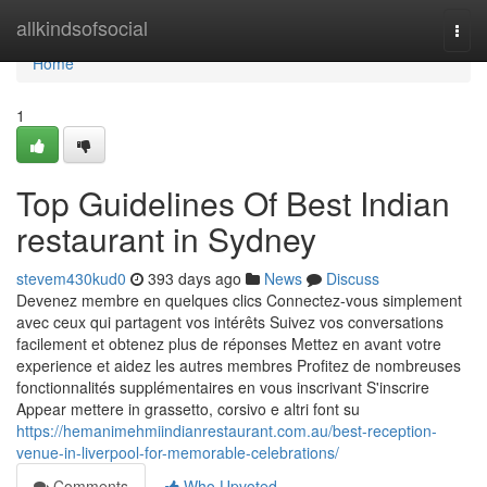
Home
allkindsofsocial
Togg
navi
Home
1
Top Guidelines Of Best Indian
restaurant in Sydney
stevem430kud0
393 days ago
News
Discuss
Devenez membre en quelques clics Connectez-vous simplement
avec ceux qui partagent vos intérêts Suivez vos conversations
facilement et obtenez plus de réponses Mettez en avant votre
experience et aidez les autres membres Profitez de nombreuses
fonctionnalités supplémentaires en vous inscrivant S'inscrire
Appear mettere in grassetto, corsivo e altri font su
https://hemanimehmiindianrestaurant.com.au/best-reception-
venue-in-liverpool-for-memorable-celebrations/
Comments
Who Upvoted