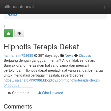
Home
allkindsofsocial
Togg
navi
Home
1
Hipnotis Terapis Dekat
hannaheim753635
397 days ago
News
Discuss
Berjuang dengan gangguan mental? Anda tidak sendirian.
Banyak orang merasakan hal yang sama dan mencari
pertolongan. Hipnotis dapat menjadi alat yang sangat berharga
untuk mengatasi berbagai masalah, seperti depresi
https://isaiahafdx990986.blogdigy.com/hipnotis-terapis-dekat-
54803509
Comments
Who Upvoted
Comments