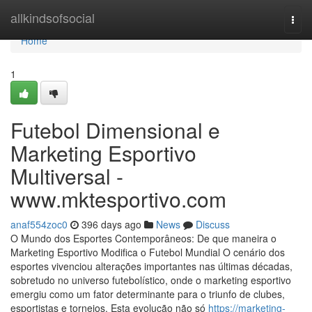
Home
allkindsofsocial
Togg
navi
Home
1
Futebol Dimensional e
Marketing Esportivo
Multiversal -
www.mktesportivo.com
anaf554zoc0
396 days ago
News
Discuss
O Mundo dos Esportes Contemporâneos: De que maneira o
Marketing Esportivo Modifica o Futebol Mundial O cenário dos
esportes vivenciou alterações importantes nas últimas décadas,
sobretudo no universo futebolístico, onde o marketing esportivo
emergiu como um fator determinante para o triunfo de clubes,
esportistas e torneios. Esta evolução não só
https://marketing-