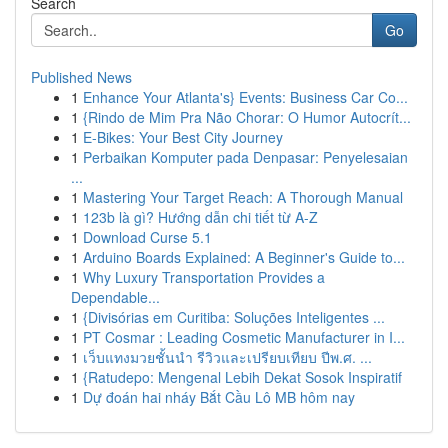
Search
Go
Published News
1
Enhance Your Atlanta's} Events: Business Car Co...
1
{Rindo de Mim Pra Não Chorar: O Humor Autocrít...
1
E-Bikes: Your Best City Journey
1
Perbaikan Komputer pada Denpasar: Penyelesaian
...
1
Mastering Your Target Reach: A Thorough Manual
1
123b là gì? Hướng dẫn chi tiết từ A-Z
1
Download Curse 5.1
1
Arduino Boards Explained: A Beginner's Guide to...
1
Why Luxury Transportation Provides a
Dependable...
1
{Divisórias em Curitiba: Soluções Inteligentes ...
1
PT Cosmar : Leading Cosmetic Manufacturer in I...
1
เว็บแทงมวยชั้นนำ รีวิวและเปรียบเทียบ ปีพ.ศ. ...
1
{Ratudepo: Mengenal Lebih Dekat Sosok Inspiratif
1
Dự đoán hai nháy Bắt Cầu Lô MB hôm nay