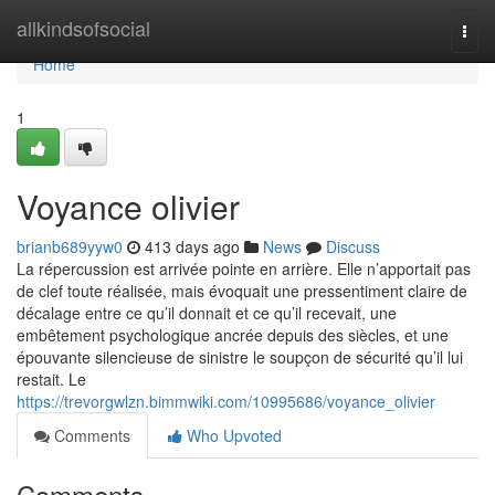
Home
allkindsofsocial
Togg
navi
Home
1
Voyance olivier
brianb689yyw0
413 days ago
News
Discuss
La répercussion est arrivée pointe en arrière. Elle n’apportait pas
de clef toute réalisée, mais évoquait une pressentiment claire de
décalage entre ce qu’il donnait et ce qu’il recevait, une
embêtement psychologique ancrée depuis des siècles, et une
épouvante silencieuse de sinistre le soupçon de sécurité qu’il lui
restait. Le
https://trevorgwlzn.bimmwiki.com/10995686/voyance_olivier
Comments
Who Upvoted
Comments