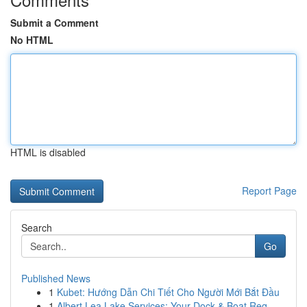
Submit a Comment
No HTML
HTML is disabled
Report Page
Search
Go
Published News
1
Kubet: Hướng Dẫn Chi Tiết Cho Người Mới Bắt Đầu
1
Albert Lea Lake Services: Your Dock & Boat Req...