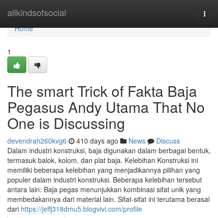
Home
allkindsofsocial
Togg
navi
Home
1
The smart Trick of Fakta Baja
Pegasus Andy Utama That No
One is Discussing
devendrah260kvg6
410 days ago
News
Discuss
Dalam industri konstruksi, baja digunakan dalam berbagai bentuk,
termasuk balok, kolom, dan plat baja. Kelebihan Konstruksi ini
memiliki beberapa kelebihan yang menjadikannya pilihan yang
populer dalam industri konstruksi. Beberapa kelebihan tersebut
antara lain: Baja pegas menunjukkan kombinasi sifat unik yang
membedakannya dari material lain. Sifat-sifat ini terutama berasal
dari
https://jeffj318dmu5.blogvivi.com/profile