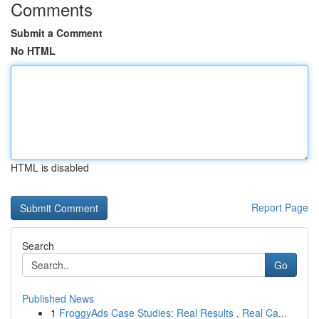
Comments
Submit a Comment
No HTML
HTML is disabled
Report Page
Search
Go
Published News
1
FroggyAds Case Studies: Real Results , Real Ca...