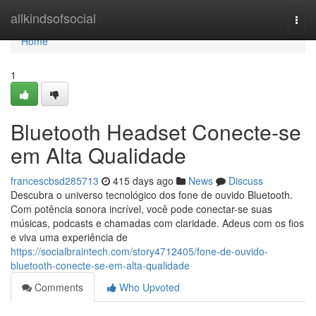
Home
allkindsofsocial
Togg
navi
Home
1
Bluetooth Headset Conecte-se
em Alta Qualidade
francescbsd285713
415 days ago
News
Discuss
Descubra o universo tecnológico dos fone de ouvido Bluetooth.
Com potência sonora incrível, você pode conectar-se suas
músicas, podcasts e chamadas com claridade. Adeus com os fios
e viva uma experiência de
https://socialbraintech.com/story4712405/fone-de-ouvido-
bluetooth-conecte-se-em-alta-qualidade
Comments
Who Upvoted