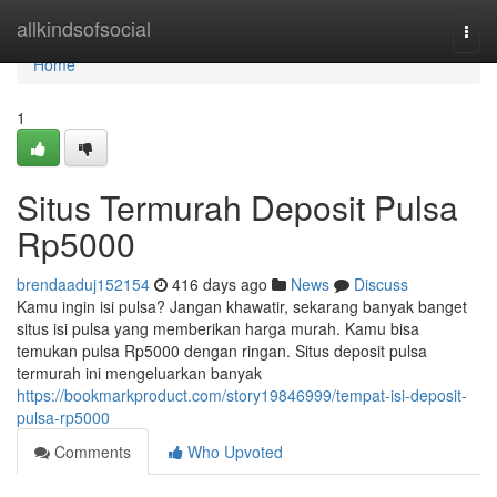
Home
allkindsofsocial
Togg
navi
Home
1
Situs Termurah Deposit Pulsa
Rp5000
brendaaduj152154
416 days ago
News
Discuss
Kamu ingin isi pulsa? Jangan khawatir, sekarang banyak banget
situs isi pulsa yang memberikan harga murah. Kamu bisa
temukan pulsa Rp5000 dengan ringan. Situs deposit pulsa
termurah ini mengeluarkan banyak
https://bookmarkproduct.com/story19846999/tempat-isi-deposit-
pulsa-rp5000
Comments
Who Upvoted