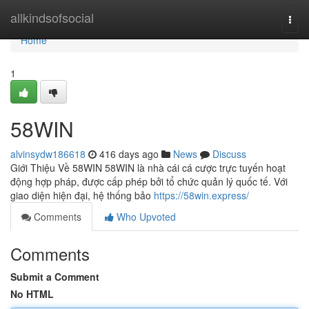
Home
allkindsofsocial
Togg
navi
Home
1
58WIN
alvinsydw186618
416 days ago
News
Discuss
Giới Thiệu Về 58WIN 58WIN là nhà cái cá cược trực tuyến hoạt
động hợp pháp, được cấp phép bởi tổ chức quản lý quốc tế. Với
giao diện hiện đại, hệ thống bảo
https://58win.express/
Comments
Who Upvoted
Comments
Submit a Comment
No HTML