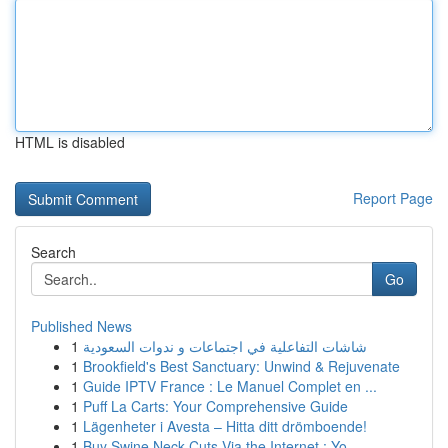
HTML is disabled
Report Page
Search
Go
Published News
1
شاشات التفاعلية في اجتماعات و ندوات السعودية
1
Brookfield's Best Sanctuary: Unwind & Rejuvenate
1
Guide IPTV France : Le Manuel Complet en ...
1
Puff La Carts: Your Comprehensive Guide
1
Lägenheter i Avesta – Hitta ditt drömboende!
1
Buy Swine Neck Cuts Via the Internet : Yo...