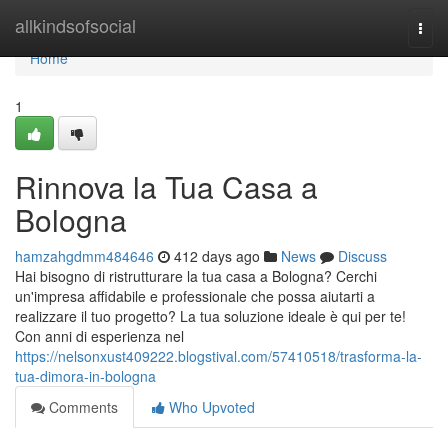
Home
allkindsofsocial
Togg
navi
Home
1
Rinnova la Tua Casa a
Bologna
hamzahgdmm484646
412 days ago
News
Discuss
Hai bisogno di ristrutturare la tua casa a Bologna? Cerchi
un'impresa affidabile e professionale che possa aiutarti a
realizzare il tuo progetto? La tua soluzione ideale è qui per te!
Con anni di esperienza nel
https://nelsonxust409222.blogstival.com/57410518/trasforma-la-
tua-dimora-in-bologna
Comments
Who Upvoted