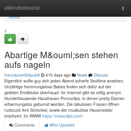
Home
allkindsofsocial
Togg
navi
Home
1
Abartige M&ouml;sen stehen
aufs nageln
franciscoe064pub8
415 days ago
News
Discuss
Eigentlich sollte guy sich jeden Abend scharfe Sexfilme ansehen.
Unzählige hemmungslose Babes finden sich dafür auf der
geilsten Erotiktube überhaupt. Im Internet gibt es völlig anonym
Hunderttausende Hausfrauen Pornoclips, in denen pretty Damen
erbarmungslos gebumst werden. Die tabulosen Frauen öffnen
ruckzuck ihre Schenkel, sowie der muskulöse Hausmeister
erscheint. Im WWW
https://vrsexclips.com/
Comments
Who Upvoted