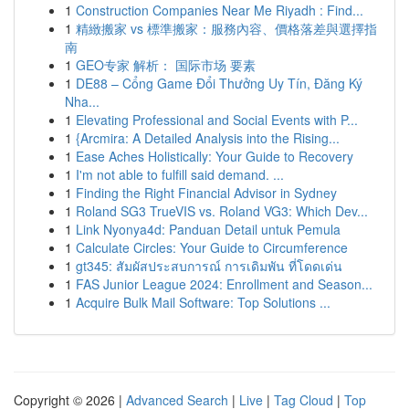
1
Construction Companies Near Me Riyadh : Find...
1
精緻搬家 vs 標準搬家：服務內容、價格落差與選擇指
南
1
GEO专家 解析： 国际市场 要素
1
DE88 – Cổng Game Đổi Thưởng Uy Tín, Đăng Ký
Nha...
1
Elevating Professional and Social Events with P...
1
{Arcmira: A Detailed Analysis into the Rising...
1
Ease Aches Holistically: Your Guide to Recovery
1
I'm not able to fulfill said demand. ...
1
Finding the Right Financial Advisor in Sydney
1
Roland SG3 TrueVIS vs. Roland VG3: Which Dev...
1
Link Nyonya4d: Panduan Detail untuk Pemula
1
Calculate Circles: Your Guide to Circumference
1
gt345: สัมผัสประสบการณ์ การเดิมพัน ที่โดดเด่น
1
FAS Junior League 2024: Enrollment and Season...
1
Acquire Bulk Mail Software: Top Solutions ...
Copyright © 2026 |
Advanced Search
|
Live
|
Tag Cloud
|
Top