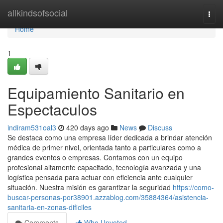
Home
allkindsofsocial
Togg
navi
Home
1
Equipamiento Sanitario en
Espectaculos
indiram531oal3
420 days ago
News
Discuss
Se destaca como una empresa líder dedicada a brindar atención
médica de primer nivel, orientada tanto a particulares como a
grandes eventos o empresas. Contamos con un equipo
profesional altamente capacitado, tecnología avanzada y una
logística pensada para actuar con eficiencia ante cualquier
situación. Nuestra misión es garantizar la seguridad
https://como-
buscar-personas-por38901.azzablog.com/35884364/asistencia-
sanitaria-en-zonas-dificiles
Comments
Who Upvoted