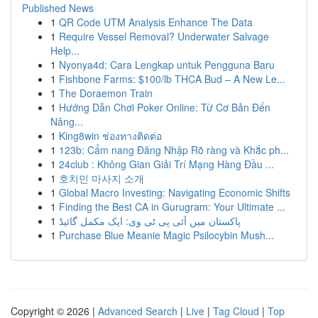
Published News
1
QR Code UTM Analysis Enhance The Data
1
Require Vessel Removal? Underwater Salvage
Help...
1
Nyonya4d: Cara Lengkap untuk Pengguna Baru
1
Fishbone Farms: $100/lb THCA Bud – A New Le...
1
The Doraemon Train
1
Hướng Dẫn Chơi Poker Online: Từ Cơ Bản Đến
Nâng...
1
King8win ช่องทางติดต่อ
1
123b: Cẩm nang Đăng Nhập Rõ ràng và Khắc ph...
1
24club : Không Gian Giải Trí Mạng Hàng Đầu ...
1
호치민 마사지 소개
1
Global Macro Investing: Navigating Economic Shifts
1
Finding the Best CA in Gurugram: Your Ultimate ...
1
پاکستان میں آئی پی ٹی وی: ایک مکمل گائیڈ
1
Purchase Blue Meanie Magic Psilocybin Mush...
Copyright © 2026 |
Advanced Search
|
Live
|
Tag Cloud
|
Top