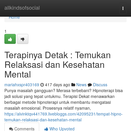
Home
allkindsofsocial
Togg
navi
Home
1
Terapinya Detak : Temukan
Relaksasi dan Kesehatan
Mental
mariahxspr403169
417 days ago
News
Discuss
Punya masalah gangguan? Merasa terbebani? Hipnoterapi bisa
jadi solusi yang tepat untukmu. Terapisi Dekat menawarkan
berbagai metode hipnoterapi untuk membantu mengatasi
masalah emosional. Prosesnya relatif nyaman,
https://alvinktqv441769.livebloggs.com/42095231/tempat-hipno-
temukan-relaksasi-dan-kesehatan-mental
Comments
Who Upvoted