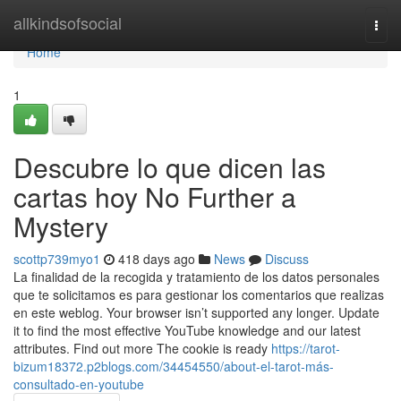
Home
allkindsofsocial
Togg
navi
Home
1
Descubre lo que dicen las
cartas hoy No Further a
Mystery
scottp739myo1
418 days ago
News
Discuss
La finalidad de la recogida y tratamiento de los datos personales
que te solicitamos es para gestionar los comentarios que realizas
en este weblog. Your browser isn’t supported any longer. Update
it to find the most effective YouTube knowledge and our latest
attributes. Find out more The cookie is ready
https://tarot-
bizum18372.p2blogs.com/34454550/about-el-tarot-más-
consultado-en-youtube