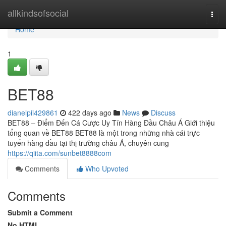
Home
allkindsofsocial
Togg
navi
Home
1
BET88
dianelpii429861
422 days ago
News
Discuss
BET88 – Điểm Đến Cá Cược Uy Tín Hàng Đầu Châu Á Giới thiệu
tổng quan về BET88 BET88 là một trong những nhà cái trực
tuyến hàng đầu tại thị trường châu Á, chuyên cung
https://qiita.com/sunbet8888com
Comments
Who Upvoted
Comments
Submit a Comment
No HTML