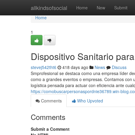
Home
allkindsofsocial
Home
New
Submit
Home
1
Dispositivo Sanitario par
stevej542tht6
418 days ago
News
Discuss
Smprofesional se destaca como una empresa líder dedic
como a grandes eventos o empresas. Contamos con un
logística pensada para actuar con eficiencia ante cualq
https://comobuscarpersonaspordnie36789.win-blog.co
Comments
Who Upvoted
Comments
Submit a Comment