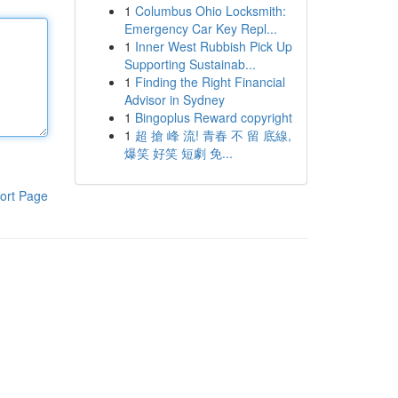
1
Columbus Ohio Locksmith:
Emergency Car Key Repl...
1
Inner West Rubbish Pick Up
Supporting Sustainab...
1
Finding the Right Financial
Advisor in Sydney
1
Bingoplus Reward copyright
1
超 搶 峰 流! 青春 不 留 底線,
爆笑 好笑 短劇 免...
ort Page