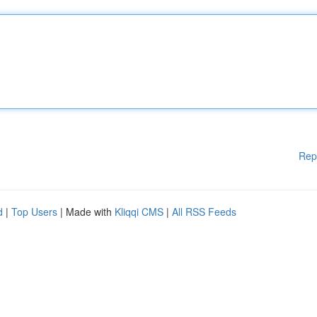
Rep
d
|
Top Users
| Made with
Kliqqi CMS
|
All RSS Feeds