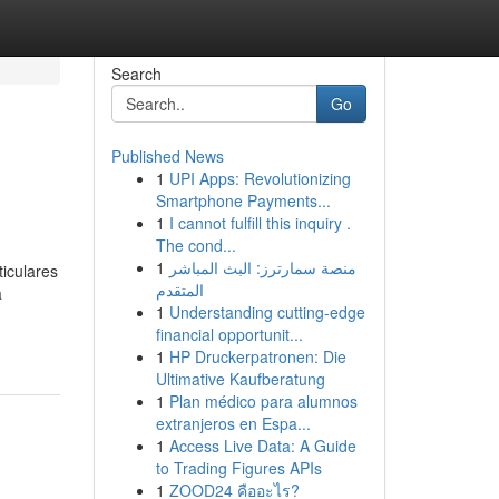
Search
Go
Published News
1
UPI Apps: Revolutionizing
Smartphone Payments...
1
I cannot fulfill this inquiry .
The cond...
1
منصة سمارترز: البث المباشر
iculares
المتقدم
a
1
Understanding cutting-edge
financial opportunit...
1
HP Druckerpatronen: Die
Ultimative Kaufberatung
1
Plan médico para alumnos
extranjeros en Espa...
1
Access Live Data: A Guide
to Trading Figures APIs
1
ZOOD24 คืออะไร?