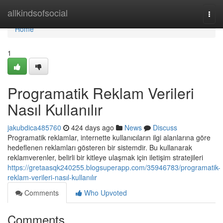
Home
allkindsofsocial
Togg
navi
Home
1
Programatik Reklam Verileri
Nasıl Kullanılır
jakubdica485760
424 days ago
News
Discuss
Programatik reklamlar, internette kullanıcıların ilgi alanlarına göre
hedeflenen reklamları gösteren bir sistemdir. Bu kullanarak
reklamverenler, belirli bir kitleye ulaşmak için iletişim stratejileri
https://gretaasqk240255.blogsuperapp.com/35946783/programatik-
reklam-verileri-nasıl-kullanılır
Comments
Who Upvoted
Comments