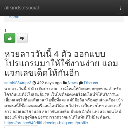
Home
allkindsofsocial
Togg
navi
Home
1
หวยลาววันนี้ 4 ตัว ออกแบบ
โปรแกรมมาให้ใช้งานง่าย แถม
แจกเลขเด็ดให้กันอีก
samirl284mpr3
422 days ago
News
Discuss
หวยลาววันนี้ 4 ตัว เปิดประสบการณ์ใหม่ให้กับคอหวยทุกท่าน สำหรับ
ใครกันแน่ที่ยังไม่เคยลิ้มรส เว็บไซต์ลอตเตอรี่ออนไลน์ที่ให้บริการนะ
เยี่ยมสุดๆไม่ต้องเสียเวลาไปซื้อที่แผง แค่มีมือถือ หรือคอมสักเครื่อง เข้า
มาตรงนี้ก็ซื้อลอตเตอรี่ออนไลน์ได้เลย ไม่ว่าจะเป็นหวยไทย ลอตเตอรี่
ลาว ลอตเตอรี่ฮานอย สลากกินแบ่งหุ้น มีหมด อีกทั้ง แทงหวยออนไลน์
ของแท้ จ่ายสูงที่สุด ยังสามารถตรวจผลได้ในทันทีไม่มีจะต้องร...
https://brucec840dfi9.develop-blog.com/profile