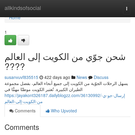
Home
allkindsofsocial
Togg
navi
Home
1
شحن جوّي من الكويت إلى العالم
????
susanvuvf835515
422 days ago
News
Discuss
يسهل الرحلات الجوّية من الكويت إلى جميع أنحاء العالم، بفضل مجموعة
الطيران الكبيرة. تُعتبر الكويت موطنًا مهمًّا في
https://jayakont326187.dailyblogzz.com/36130992/إرسال-جو-ي-
من-الكويت-إلى-العالم
Comments
Who Upvoted
Comments