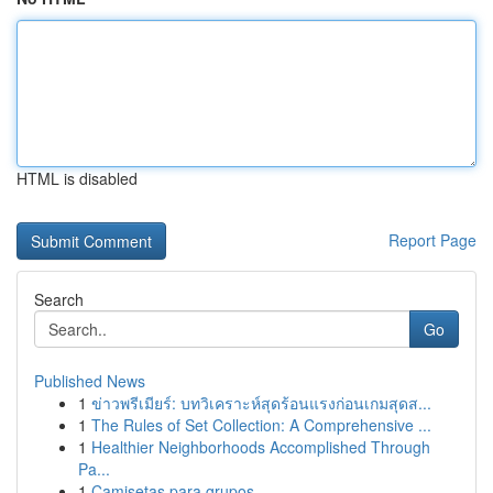
HTML is disabled
Report Page
Search
Go
Published News
1
ข่าวพรีเมียร์: บทวิเคราะห์สุดร้อนแรงก่อนเกมสุดส...
1
The Rules of Set Collection: A Comprehensive ...
1
Healthier Neighborhoods Accomplished Through
Pa...
1
Camisetas para grupos