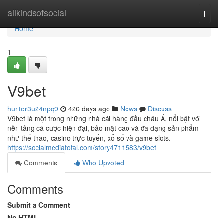
Home
allkindsofsocial
Togg
navi
Home
1
V9bet
hunter3u24npq9
426 days ago
News
Discuss
V9bet là một trong những nhà cái hàng đầu châu Á, nổi bật với
nền tảng cá cược hiện đại, bảo mật cao và đa dạng sản phẩm
như thể thao, casino trực tuyến, xổ số và game slots.
https://socialmediatotal.com/story4711583/v9bet
Comments
Who Upvoted
Comments
Submit a Comment
No HTML