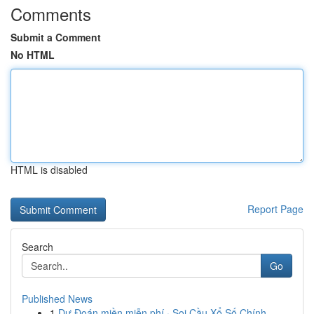
Comments
Submit a Comment
No HTML
HTML is disabled
Report Page
Search
Go
Published News
1
Dự Đoán miền miễn phí · Soi Cầu Xổ Số Chính...