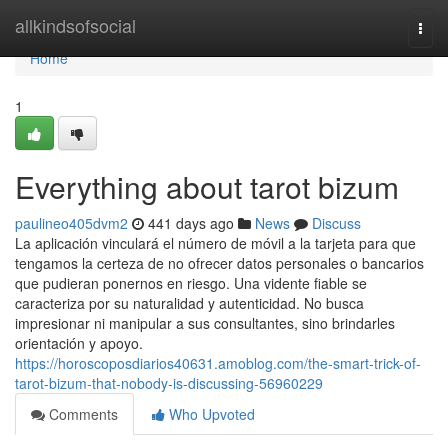
Home
allkindsofsocial
Togg
navi
Home
1
Everything about tarot bizum
paulineo405dvm2
441 days ago
News
Discuss
La aplicación vinculará el número de móvil a la tarjeta para que
tengamos la certeza de no ofrecer datos personales o bancarios
que pudieran ponernos en riesgo. Una vidente fiable se
caracteriza por su naturalidad y autenticidad. No busca
impresionar ni manipular a sus consultantes, sino brindarles
orientación y apoyo.
https://horoscoposdiarios40631.amoblog.com/the-smart-trick-of-
tarot-bizum-that-nobody-is-discussing-56960229
Comments
Who Upvoted