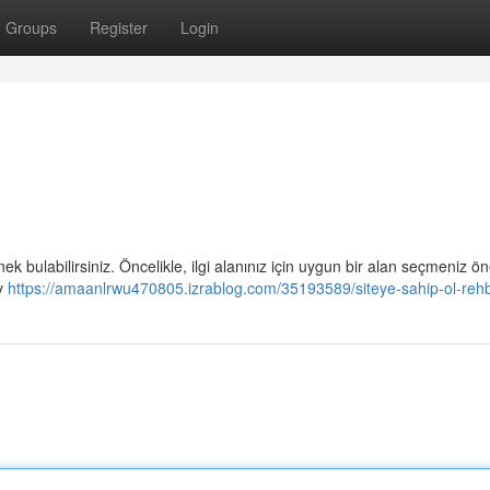
Groups
Register
Login
ek bulabilirsiniz. Öncelikle, ilgi alanınız için uygun bir alan seçmeniz ön
ay
https://amaanlrwu470805.izrablog.com/35193589/siteye-sahip-ol-rehb