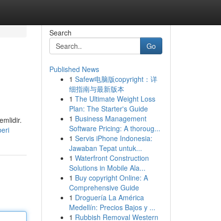
Search
Go
Published News
1
Safew电脑版copyright：详
细指南与最新版本
1
The Ultimate Weight Loss
Plan: The Starter's Guide
1
Business Management
emlidir.
Software Pricing: A thoroug...
eri
1
Servis iPhone Indonesia:
Jawaban Tepat untuk...
1
Waterfront Construction
Solutions in Mobile Ala...
1
Buy copyright Online: A
Comprehensive Guide
1
Droguería La América
Medellín: Precios Bajos y ...
1
Rubbish Removal Western