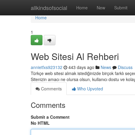
Home
allkindsofsocial
Home
New
Submit
Home
1
Web Sitesi Al Rehberi
annietfxs923132
443 days ago
News
Discuss
Türkçe web sitesi almak istediğinizde birçok farklı seçen
Sitenizin amacı ne olursa olsun, kullanıcı dostu ve kol
Comments
Who Upvoted
Comments
Submit a Comment
No HTML