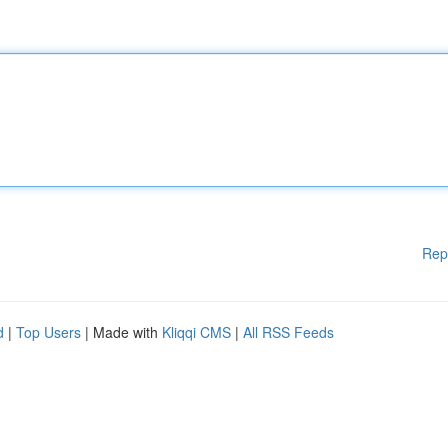
Rep
d
|
Top Users
| Made with
Kliqqi CMS
|
All RSS Feeds