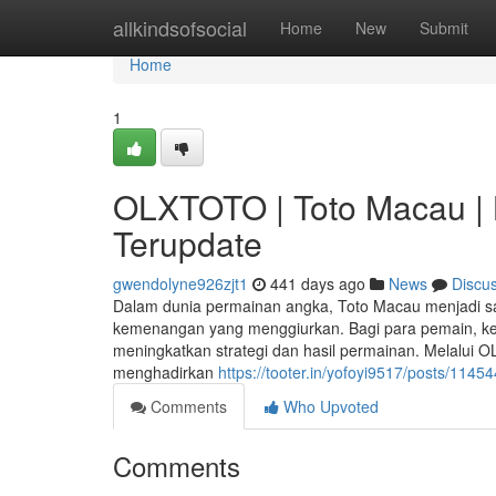
Home
allkindsofsocial
Home
New
Submit
Home
1
OLXTOTO | Toto Macau | 
Terupdate
gwendolyne926zjt1
441 days ago
News
Discu
Dalam dunia permainan angka, Toto Macau menjadi sal
kemenangan yang menggiurkan. Bagi para pemain, ket
meningkatkan strategi dan hasil permainan. Melalui O
menghadirkan
https://tooter.in/yofoyi9517/posts/11
Comments
Who Upvoted
Comments