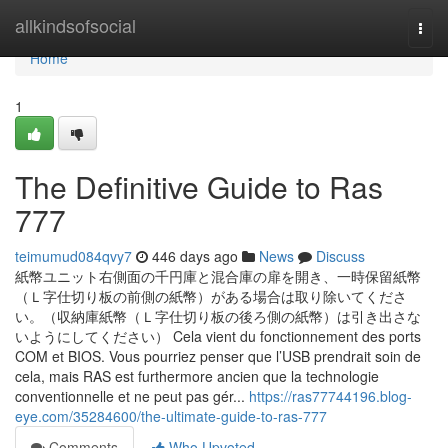
Home
allkindsofsocial
Togg
navi
Home
1
The Definitive Guide to Ras
777
teimumud084qvy7
446 days ago
News
Discuss
紙幣ユニット右側面の千円庫と混合庫の扉を開き、一時保留紙幣
（Ｌ字仕切り板の前側の紙幣）がある場合は取り除いてくださ
い。（収納庫紙幣（Ｌ字仕切り板の後ろ側の紙幣）は引き出さな
いようにしてください） Cela vient du fonctionnement des ports
COM et BIOS. Vous pourriez penser que l’USB prendrait soin de
cela, mais RAS est furthermore ancien que la technologie
conventionnelle et ne peut pas gér...
https://ras77744196.blog-
eye.com/35284600/the-ultimate-guide-to-ras-777
Comments
Who Upvoted