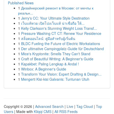
Published News
1
Дизайнерский ремонт в Москве: от мечты к
реальн...
1
Jerry's CC: Your Ultimate Style Destination
1
เว็บแท้หวย เปิดโปงเว็บแท้ น่าเชื่อถือ ให้...
1
Kelly Clarkson's Stunning Weight Loss Transf...
1
Pressure Washing CT CT: Renew Your Residence
1
สล็อตออนไลน์: คู่มือสำหรับผู้เริ่มต้น
1
BLDC Fueling the Future of Electric Workstations
1
Der ultimative Campingplatz-Guide für Deutschland
1
Mice's Kryptonite: Smells They Can't Stand
1
Craft of Beautiful Writing: A Beginner's Guide
1
Kapakbet: Paling Lengkap & Andal !
1
Winbox: A Beginner's Guide
1
Transform Your Vision: Expert Drafting & Design...
1
Mengerti Kisi-kisi Galvanis: Tuntunan Utuh
Copyright © 2026 |
Advanced Search
|
Live
|
Tag Cloud
|
Top
Users
| Made with
Kliqqi CMS
|
All RSS Feeds