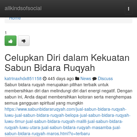
Home
allkindsofsocial
Togg
navi
Home
1
Celupkan Diri dalam Kekuatan
Sabun Bidara Ruqyah
katrinaxhdx851158
445 days ago
News
Discuss
Sabun bidara ruqyah merupakan pilihan terbaik untuk
membersihkan diri dan melindungi diri dari energi negatif. Dengan
sabun ini, Anda dapat membersihkan kotoran serta menghempas
semua gangguan spiritual yang mungkin
https://www.sabunbidararuqyah.com/jual-sabun-bidara-ruqyah-
luwu-jual-sabun-bidara-ruqyah-belopa-jual-sabun-bidara-ruqyah-
luwu-timur-jual-sabun-bidara-ruqyah-malili-jual-sabun-bidara-
ruqyah-luwu-utara-jual-sabun-bidara-ruqyah-masamba-jual-
sabun-bidara-ruqyah-maros.html?o=terbaru