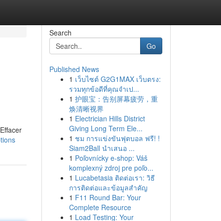
Search
Go
Published News
1
เว็บไซต์ G2G1MAX เว็บตรง:
รวมทุกข้อดีที่คุณจำเป...
1
护眼宝：告别屏幕疲劳，重
焕清晰视界
1
Electrician Hills District
Giving Long Term Ele...
 Effacer
1
ชม การแข่งขันฟุตบอล ฟรี! !
tions
Siam2Ball นำเสนอ ...
1
Poľovnícky e-shop: Váš
komplexný zdroj pre poľo...
1
Lucabetasia ติดต่อเรา: วิธี
การติดต่อและข้อมูลสำคัญ
1
F11 Round Bar: Your
Complete Resource
1
Load Testing: Your