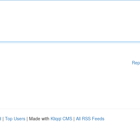
Rep
d
|
Top Users
| Made with
Kliqqi CMS
|
All RSS Feeds