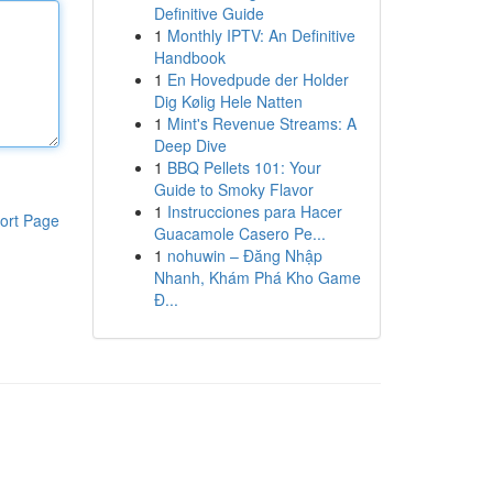
Definitive Guide
1
Monthly IPTV: An Definitive
Handbook
1
En Hovedpude der Holder
Dig Kølig Hele Natten
1
Mint's Revenue Streams: A
Deep Dive
1
BBQ Pellets 101: Your
Guide to Smoky Flavor
1
Instrucciones para Hacer
ort Page
Guacamole Casero Pe...
1
nohuwin – Đăng Nhập
Nhanh, Khám Phá Kho Game
Đ...