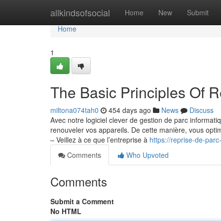
Home
allkindsofsocial
Home
New
Submit
Home
1
The Basic Principles Of R
miltona074tah0
454 days ago
News
Discuss
Avec notre logiciel clever de gestion de parc informati
renouveler vos appareils. De cette manière, vous optimis
– Veillez à ce que l’entreprise à
https://reprise-de-par
Comments
Who Upvoted
Comments
Submit a Comment
No HTML